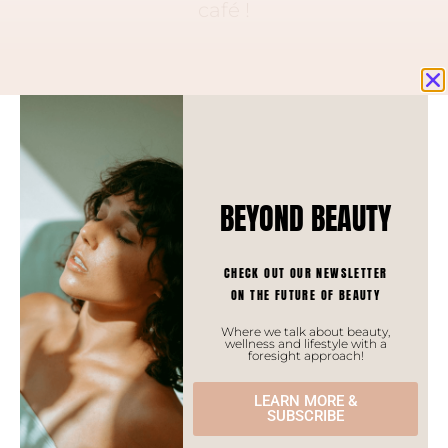
café !
BEYOND BEAUTY
Prénom
CHECK OUT OUR NEWSLETTER
ON THE FUTURE OF BEAUTY
Nom
Where we talk about beauty,
wellness and lifestyle with a
foresight approach!
LEARN MORE &
SUBSCRIBE
E-mail